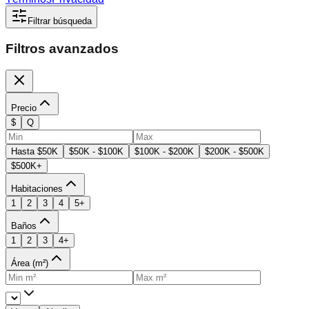
Filtrar búsqueda
Filtros avanzados
Precio
$
Q
Hasta $50K
$50K - $100K
$100K - $200K
$200K - $500K
$500K+
Habitaciones
1
2
3
4
5+
Baños
1
2
3
4+
Área (m²)