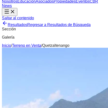
Nosotros
Educación
Asociados
Propiedades
Eventos
CBR
News
Saltar al contenido
Resultados
Regresar a Resultados de Búsqueda
Sección
Galería
Inicio
/
Terreno
en
Venta
/
Quetzaltenango