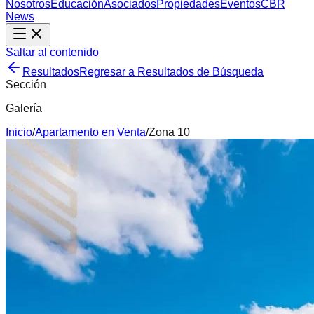
Nosotros
Educación
Asociados
Propiedades
Eventos
CBR
News
Saltar al contenido
Resultados
Regresar a Resultados de Búsqueda
Sección
Galería
Inicio
/
Apartamento
en
Venta
/
Zona 10