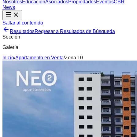
Nosotros
Educación
Asociados
Propiedades
Eventos
CBR
News
Saltar al contenido
Resultados
Regresar a Resultados de Búsqueda
Sección
Galería
Inicio
/
Apartamento
en
Venta
/
Zona 10