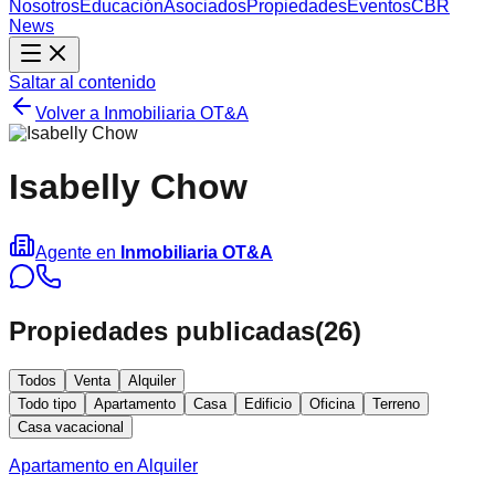
Nosotros
Educación
Asociados
Propiedades
Eventos
CBR
News
Saltar al contenido
Volver a
Inmobiliaria OT&A
Isabelly Chow
Agente en
Inmobiliaria OT&A
Propiedades publicadas
(
26
)
Todos
Venta
Alquiler
Todo tipo
Apartamento
Casa
Edificio
Oficina
Terreno
Casa vacacional
Apartamento en Alquiler