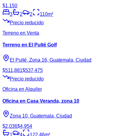
$1,150
3
2
2
110
m²
Precio reducido
Terreno en Venta
Terreno en El Pulté Golf
El Pulté, Zona 16, Guatemala, Ciudad
$511,881
$537,475
Precio reducido
Oficina en Alquiler
Oficina en Casa Veranda, zona 10
Zona 10, Guatemala, Ciudad
$2,036
$4,954
1
4
122.46
m²