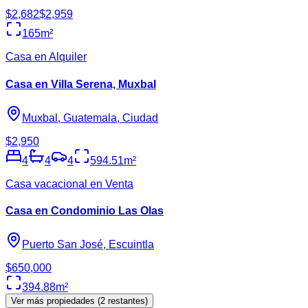
$2,682
$2,959
165
m²
Casa en Alquiler
Casa en Villa Serena, Muxbal
Muxbal, Guatemala, Ciudad
$2,950
4
4
4
594.51
m²
Casa vacacional en Venta
Casa en Condominio Las Olas
Puerto San José, Escuintla
$650,000
394.88
m²
Ver más propiedades (
2
restantes)