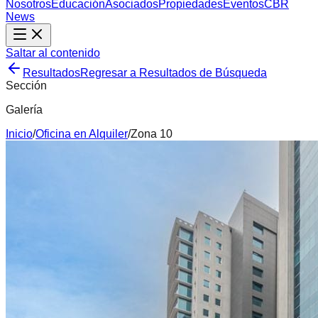
Nosotros
Educación
Asociados
Propiedades
Eventos
CBR
News
Saltar al contenido
Resultados
Regresar a Resultados de Búsqueda
Sección
Galería
Inicio
/
Oficina
en
Alquiler
/
Zona 10