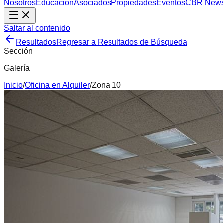
Nosotros
Educación
Asociados
Propiedades
Eventos
CBR New
Saltar al contenido
Resultados
Regresar a Resultados de Búsqueda
Sección
Galería
Inicio
/
Oficina
en
Alquiler
/
Zona 10