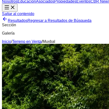
Nosotros
Educación
Asociados
Propiedades
Eventos
CBR New
Saltar al contenido
Resultados
Regresar a Resultados de Búsqueda
Sección
Galería
Inicio
/
Terreno
en
Venta
/
Muxbal