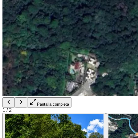
Pantalla completa
1
/
2