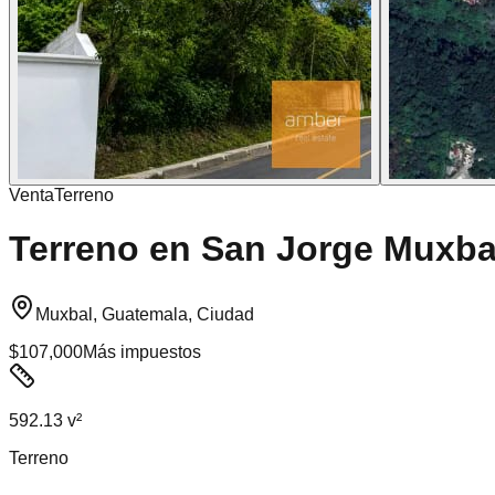
Venta
Terreno
Terreno en San Jorge Muxba
Muxbal, Guatemala, Ciudad
$107,000
Más impuestos
592.13 v²
Terreno