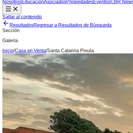
Nosotros
Educación
Asociados
Propiedades
Eventos
CBR New
Saltar al contenido
Resultados
Regresar a Resultados de Búsqueda
Sección
Galería
Inicio
/
Casa
en
Venta
/
Santa Catarina Pinula