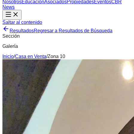
Nosotros
Educación
Asociados
Propiedades
Eventos
CBR
News
Saltar al contenido
Resultados
Regresar a Resultados de Búsqueda
Sección
Galería
Inicio
/
Casa
en
Venta
/
Zona 10