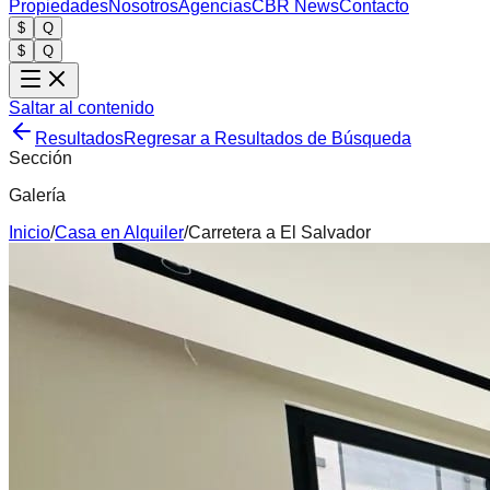
Propiedades
Nosotros
Agencias
CBR News
Contacto
$
Q
$
Q
Saltar al contenido
Resultados
Regresar a Resultados de Búsqueda
Sección
Galería
Inicio
/
Casa
en
Alquiler
/
Carretera a El Salvador