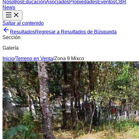
Nosotros
Educación
Asociados
Propiedades
Eventos
CBR
News
Saltar al contenido
Resultados
Regresar a Resultados de Búsqueda
Sección
Galería
Inicio
/
Terreno
en
Venta
/
Zona 9 Mixco