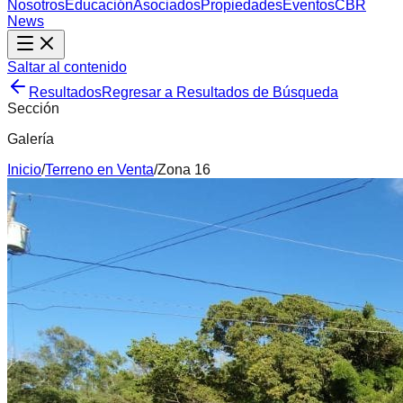
Nosotros
Educación
Asociados
Propiedades
Eventos
CBR
News
Saltar al contenido
Resultados
Regresar a Resultados de Búsqueda
Sección
Galería
Inicio
/
Terreno
en
Venta
/
Zona 16