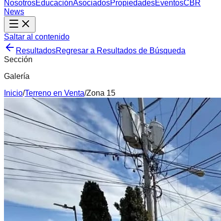
Nosotros
Educación
Asociados
Propiedades
Eventos
CBR
News
Saltar al contenido
Resultados
Regresar a Resultados de Búsqueda
Sección
Galería
Inicio
/
Terreno
en
Venta
/
Zona 15