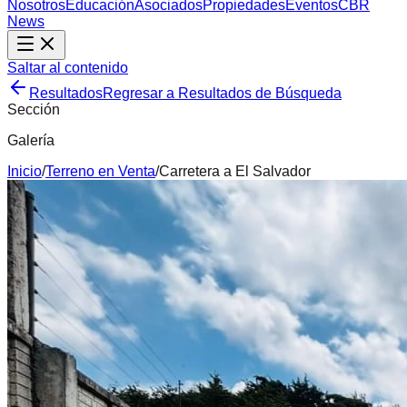
Nosotros
Educación
Asociados
Propiedades
Eventos
CBR
News
Saltar al contenido
Resultados
Regresar a Resultados de Búsqueda
Sección
Galería
Inicio
/
Terreno
en
Venta
/
Carretera a El Salvador