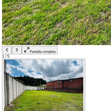
Pantalla completa
1
/
5