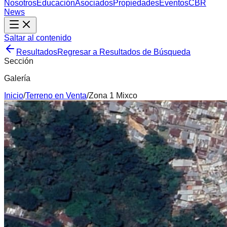
Nosotros
Educación
Asociados
Propiedades
Eventos
CBR
News
Saltar al contenido
Resultados
Regresar a Resultados de Búsqueda
Sección
Galería
Inicio
/
Terreno
en
Venta
/
Zona 1 Mixco