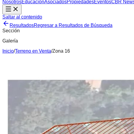
Nosotros
Educación
Asociados
Propiedades
Eventos
CBR New
Saltar al contenido
Resultados
Regresar a Resultados de Búsqueda
Sección
Galería
Inicio
/
Terreno
en
Venta
/
Zona 16