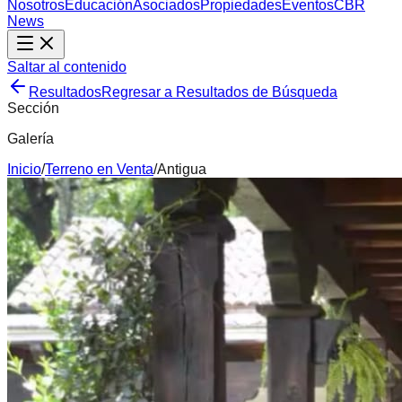
Nosotros
Educación
Asociados
Propiedades
Eventos
CBR
News
Saltar al contenido
Resultados
Regresar a Resultados de Búsqueda
Sección
Galería
Inicio
/
Terreno
en
Venta
/
Antigua