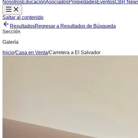
Nosotros
Educación
Asociados
Propiedades
Eventos
CBR New
Saltar al contenido
Resultados
Regresar a Resultados de Búsqueda
Sección
Galería
Inicio
/
Casa
en
Venta
/
Carretera a El Salvador