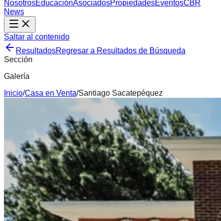
Nosotros
Educación
Asociados
Propiedades
Eventos
CBR
News
Saltar al contenido
Resultados
Regresar a Resultados de Búsqueda
Sección
Galería
Inicio
/
Casa
en
Venta
/
Santiago Sacatepéquez