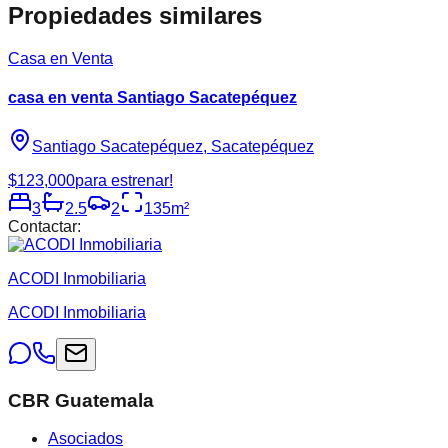
Propiedades similares
Casa en Venta
casa en venta Santiago Sacatepéquez
Santiago Sacatepéquez, Sacatepéquez
$123,000
para estrenar!
3
2.5
2
135
m²
Contactar:
ACODI Inmobiliaria
ACODI Inmobiliaria
CBR Guatemala
Asociados