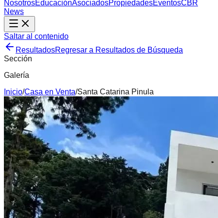
Nosotros
Educación
Asociados
Propiedades
Eventos
CBR
News
Saltar al contenido
Resultados
Regresar a Resultados de Búsqueda
Sección
Galería
Inicio
/
Casa
en
Venta
/
Santa Catarina Pinula