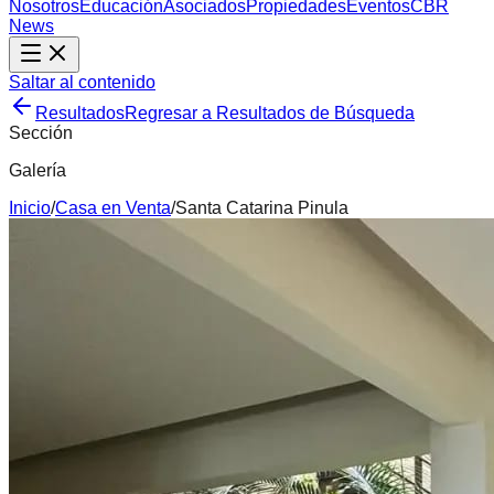
Nosotros
Educación
Asociados
Propiedades
Eventos
CBR
News
Saltar al contenido
Resultados
Regresar a Resultados de Búsqueda
Sección
Galería
Inicio
/
Casa
en
Venta
/
Santa Catarina Pinula