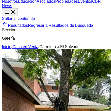
Nosotros
Educación
Asociados
Propiedades
Eventos
CBR
News
Saltar al contenido
Resultados
Regresar a Resultados de Búsqueda
Sección
Galería
Inicio
/
Casa
en
Venta
/
Carretera a El Salvador