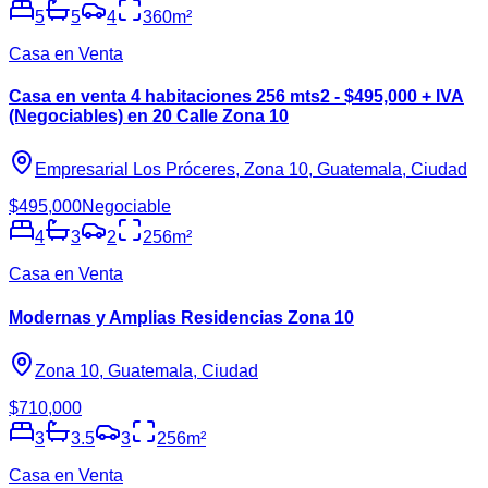
5
5
4
360
m²
Casa en Venta
Casa en venta 4 habitaciones 256 mts2 - $495,000 + IVA
(Negociables) en 20 Calle Zona 10
Empresarial Los Próceres, Zona 10, Guatemala, Ciudad
$495,000
Negociable
4
3
2
256
m²
Casa en Venta
Modernas y Amplias Residencias Zona 10
Zona 10, Guatemala, Ciudad
$710,000
3
3.5
3
256
m²
Casa en Venta