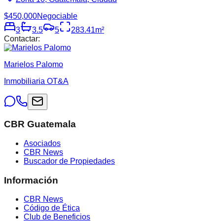
$450,000
Negociable
3
3.5
5
283.41
m²
Contactar:
Marielos Palomo
Inmobiliaria OT&A
CBR Guatemala
Asociados
CBR News
Buscador de Propiedades
Información
CBR News
Código de Ética
Club de Beneficios