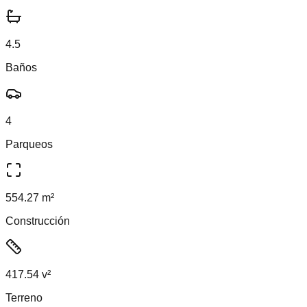
4.5
Baños
4
Parqueos
554.27 m²
Construcción
417.54 v²
Terreno