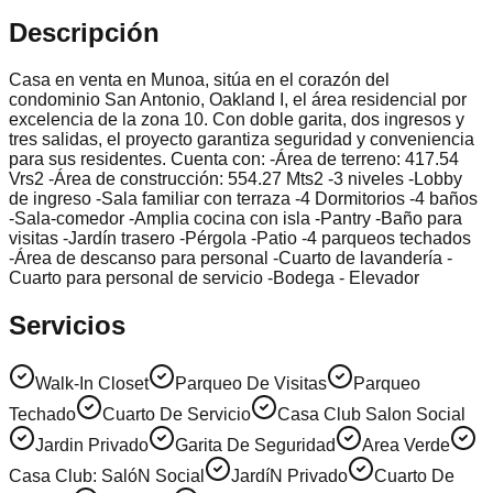
Descripción
Casa en venta en Munoa, sitúa en el corazón del
condominio San Antonio, Oakland I, el área residencial por
excelencia de la zona 10. Con doble garita, dos ingresos y
tres salidas, el proyecto garantiza seguridad y conveniencia
para sus residentes. Cuenta con: -Área de terreno: 417.54
Vrs2 -Área de construcción: 554.27 Mts2 -3 niveles -Lobby
de ingreso -Sala familiar con terraza -4 Dormitorios -4 baños
-Sala-comedor -Amplia cocina con isla -Pantry -Baño para
visitas -Jardín trasero -Pérgola -Patio -4 parqueos techados
-Área de descanso para personal -Cuarto de lavandería -
Cuarto para personal de servicio -Bodega - Elevador
Servicios
Walk-In Closet
Parqueo De Visitas
Parqueo
Techado
Cuarto De Servicio
Casa Club Salon Social
Jardin Privado
Garita De Seguridad
Area Verde
Casa Club: SalóN Social
JardíN Privado
Cuarto De