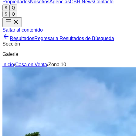
Propiedades
Nosotros
Agencias
CBR News
Contacto
$
Q
$
Q
Saltar al contenido
Resultados
Regresar a Resultados de Búsqueda
Sección
Galería
Inicio
/
Casa
en
Venta
/
Zona 10