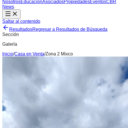
Nosotros
Educación
Asociados
Propiedades
Eventos
CBR
News
Saltar al contenido
Resultados
Regresar a Resultados de Búsqueda
Sección
Galería
Inicio
/
Casa
en
Venta
/
Zona 2 Mixco