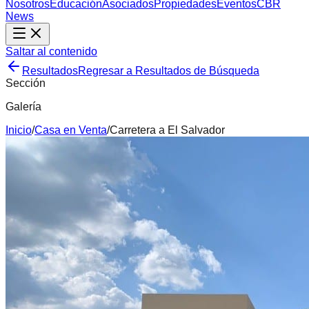
Nosotros
Educación
Asociados
Propiedades
Eventos
CBR
News
Saltar al contenido
Resultados
Regresar a Resultados de Búsqueda
Sección
Galería
Inicio
/
Casa
en
Venta
/
Carretera a El Salvador