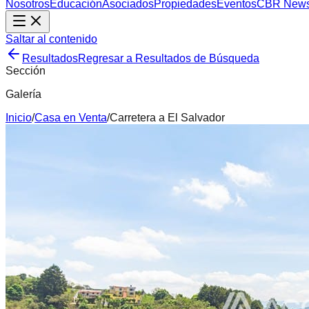
Nosotros
Educación
Asociados
Propiedades
Eventos
CBR New
Saltar al contenido
Resultados
Regresar a Resultados de Búsqueda
Sección
Galería
Inicio
/
Casa
en
Venta
/
Carretera a El Salvador