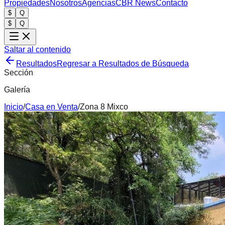
Propiedades
Nosotros
Agencias
CBR News
Contacto
$
Q
$
Q
Saltar al contenido
Resultados
Regresar a Resultados de Búsqueda
Sección
Galería
Inicio
/
Casa
en
Venta
/
Zona 8 Mixco