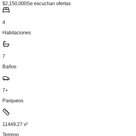
$2,150,000
Se escuchan ofertas
4
Habitaciones
7
Baños
7+
Parqueos
11449.27 v²
Terreno