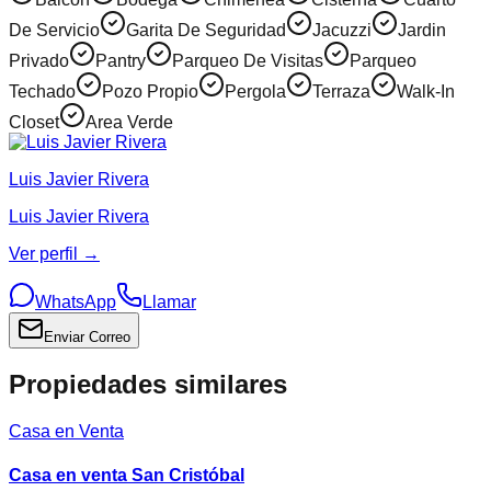
De Servicio
Garita De Seguridad
Jacuzzi
Jardin
Privado
Pantry
Parqueo De Visitas
Parqueo
Techado
Pozo Propio
Pergola
Terraza
Walk-In
Closet
Area Verde
Luis Javier Rivera
Luis Javier Rivera
Ver perfil →
WhatsApp
Llamar
Enviar Correo
Propiedades similares
Casa en Venta
Casa en venta San Cristóbal