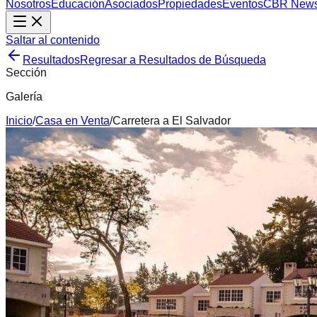
Nosotros
Educación
Asociados
Propiedades
Eventos
CBR New
Saltar al contenido
Resultados
Regresar a Resultados de Búsqueda
Sección
Galería
Inicio
/
Casa
en
Venta
/
Carretera a El Salvador