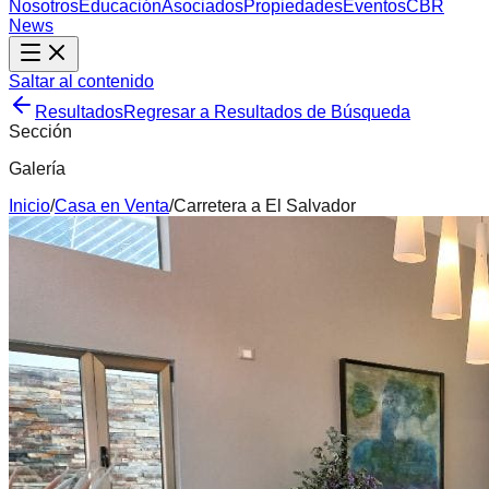
Nosotros
Educación
Asociados
Propiedades
Eventos
CBR
News
Saltar al contenido
Resultados
Regresar a Resultados de Búsqueda
Sección
Galería
Inicio
/
Casa
en
Venta
/
Carretera a El Salvador