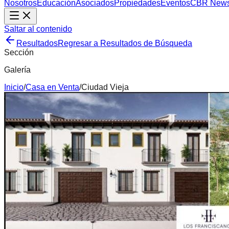
Nosotros
Educación
Asociados
Propiedades
Eventos
CBR New
Saltar al contenido
Resultados
Regresar a Resultados de Búsqueda
Sección
Galería
Inicio
/
Casa
en
Venta
/
Ciudad Vieja