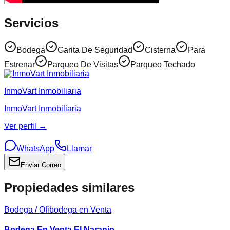
Servicios
Bodega
Garita De Seguridad
Cisterna
Para
Estrenar
Parqueo De Visitas
Parqueo Techado
InmoVart Inmobiliaria
InmoVart Inmobiliaria
Ver perfil →
WhatsApp
Llamar
Enviar Correo
Propiedades similares
Bodega / Ofibodega en Venta
Bodega En Venta El Naranjo