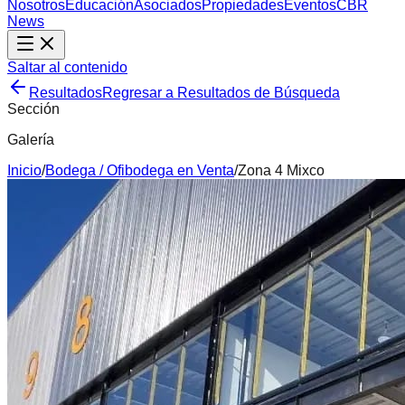
Nosotros
Educación
Asociados
Propiedades
Eventos
CBR
News
Saltar al contenido
Resultados
Regresar a Resultados de Búsqueda
Sección
Galería
Inicio
/
Bodega / Ofibodega
en
Venta
/
Zona 4 Mixco