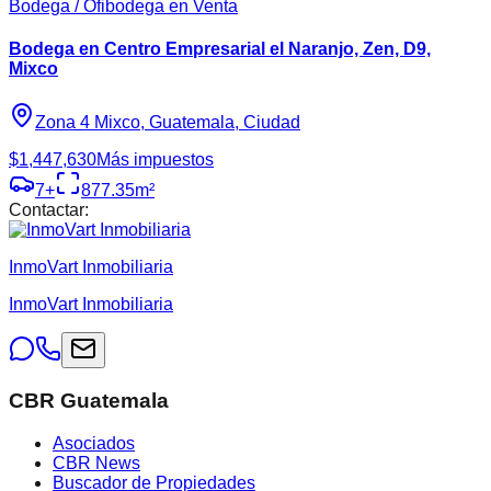
Bodega / Ofibodega en Venta
Bodega en Centro Empresarial el Naranjo, Zen, D9,
Mixco
Zona 4 Mixco, Guatemala, Ciudad
$1,447,630
Más impuestos
7
+
877.35
m²
Contactar:
InmoVart Inmobiliaria
InmoVart Inmobiliaria
CBR Guatemala
Asociados
CBR News
Buscador de Propiedades