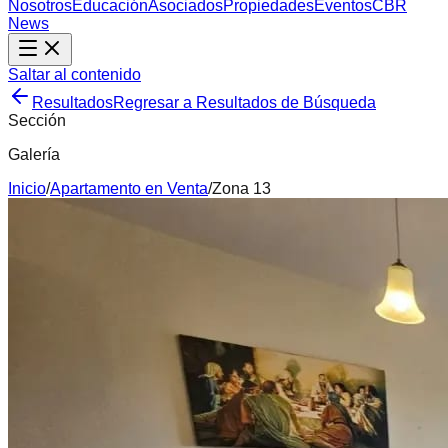
Nosotros
Educación
Asociados
Propiedades
Eventos
CBR
News
Saltar al contenido
Resultados
Regresar a Resultados de Búsqueda
Sección
Galería
Inicio
/
Apartamento
en
Venta
/
Zona 13