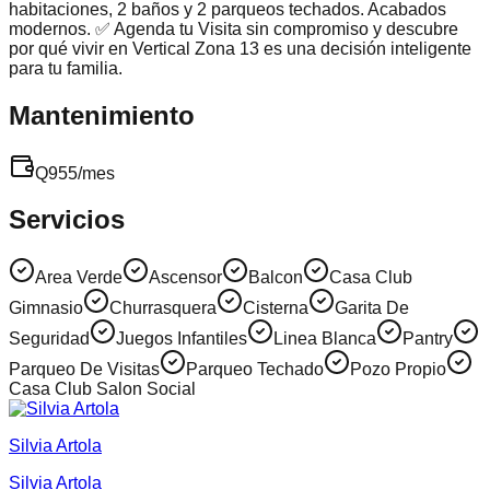
habitaciones, 2 baños y 2 parqueos techados. Acabados
modernos. ✅ Agenda tu Visita sin compromiso y descubre
por qué vivir en Vertical Zona 13 es una decisión inteligente
para tu familia.
Mantenimiento
Q
955
/mes
Servicios
Area Verde
Ascensor
Balcon
Casa Club
Gimnasio
Churrasquera
Cisterna
Garita De
Seguridad
Juegos Infantiles
Linea Blanca
Pantry
Parqueo De Visitas
Parqueo Techado
Pozo Propio
Casa Club Salon Social
Silvia Artola
Silvia Artola