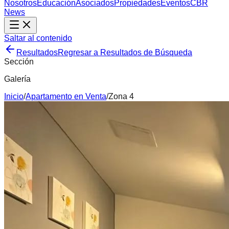
Nosotros
Educación
Asociados
Propiedades
Eventos
CBR
News
Saltar al contenido
Resultados
Regresar a Resultados de Búsqueda
Sección
Galería
Inicio
/
Apartamento
en
Venta
/
Zona 4