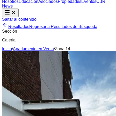
Nosotros
Educación
Asociados
Propiedades
Eventos
CBR
News
Saltar al contenido
Resultados
Regresar a Resultados de Búsqueda
Sección
Galería
Inicio
/
Apartamento
en
Venta
/
Zona 14