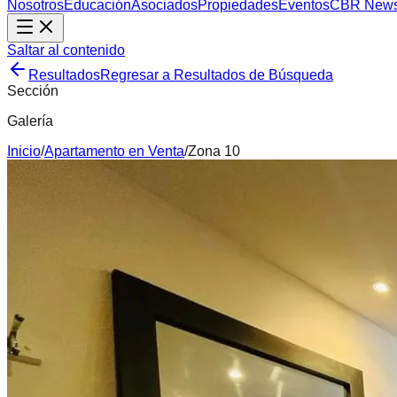
Nosotros
Educación
Asociados
Propiedades
Eventos
CBR New
Saltar al contenido
Resultados
Regresar a Resultados de Búsqueda
Sección
Galería
Inicio
/
Apartamento
en
Venta
/
Zona 10