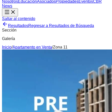
Nosotros
Educación
Asociados
Propiedades
Eventos
CBR
News
Saltar al contenido
Resultados
Regresar a Resultados de Búsqueda
Sección
Galería
Inicio
/
Apartamento
en
Venta
/
Zona 11