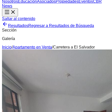
Nosotros
Educación
Asociados
Propiedades
Eventos
CBR
News
Saltar al contenido
Resultados
Regresar a Resultados de Búsqueda
Sección
Galería
Inicio
/
Apartamento
en
Venta
/
Carretera a El Salvador