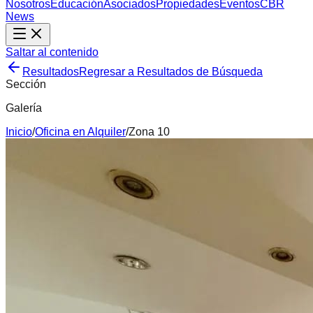
Nosotros
Educación
Asociados
Propiedades
Eventos
CBR
News
Saltar al contenido
Resultados
Regresar a Resultados de Búsqueda
Sección
Galería
Inicio
/
Oficina
en
Alquiler
/
Zona 10