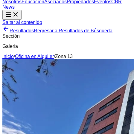
Nosotros
Educación
Asociados
Propiedades
Eventos
CBR
News
Saltar al contenido
Resultados
Regresar a Resultados de Búsqueda
Sección
Galería
Inicio
/
Oficina
en
Alquiler
/
Zona 13