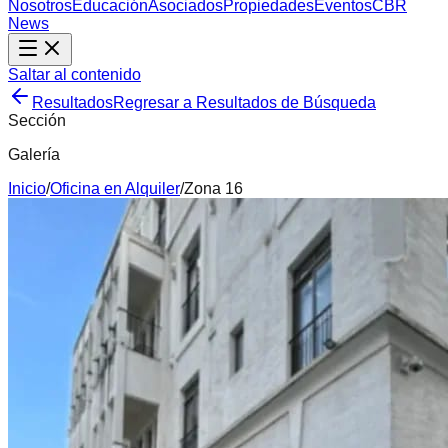
Nosotros
Educación
Asociados
Propiedades
Eventos
CBR
News
Saltar al contenido
Resultados
Regresar a Resultados de Búsqueda
Sección
Galería
Inicio
/
Oficina
en
Alquiler
/
Zona 16