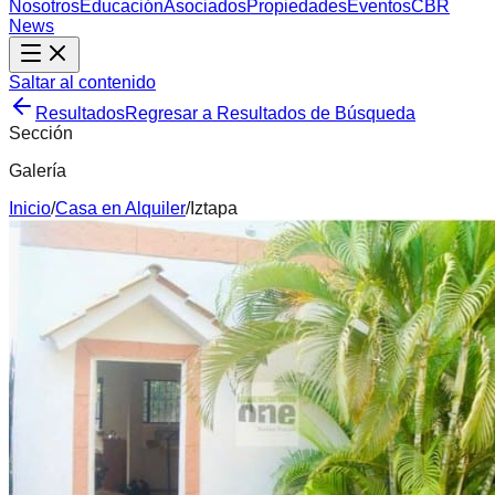
Nosotros
Educación
Asociados
Propiedades
Eventos
CBR
News
Saltar al contenido
Resultados
Regresar a Resultados de Búsqueda
Sección
Galería
Inicio
/
Casa
en
Alquiler
/
Iztapa