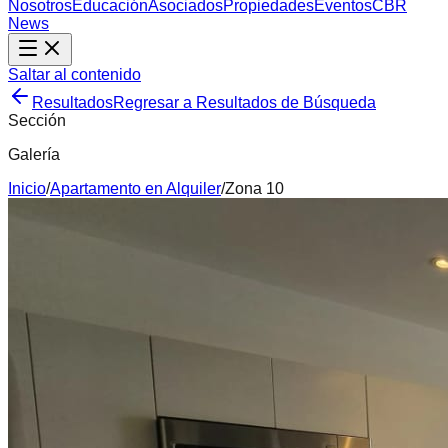
Nosotros
Educación
Asociados
Propiedades
Eventos
CBR
News
Saltar al contenido
Resultados
Regresar a Resultados de Búsqueda
Sección
Galería
Inicio
/
Apartamento
en
Alquiler
/
Zona 10