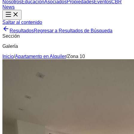
Nosotros
Educación
Asociados
Propiedades
Eventos
CBR
News
Saltar al contenido
Resultados
Regresar a Resultados de Búsqueda
Sección
Galería
Inicio
/
Apartamento
en
Alquiler
/
Zona 10