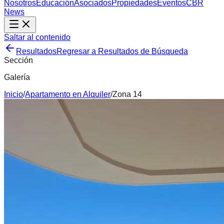
Nosotros
Educación
Asociados
Propiedades
Eventos
CBR
News
Saltar al contenido
Resultados
Regresar a Resultados de Búsqueda
Sección
Galería
Inicio
/
Apartamento
en
Alquiler
/
Zona 14