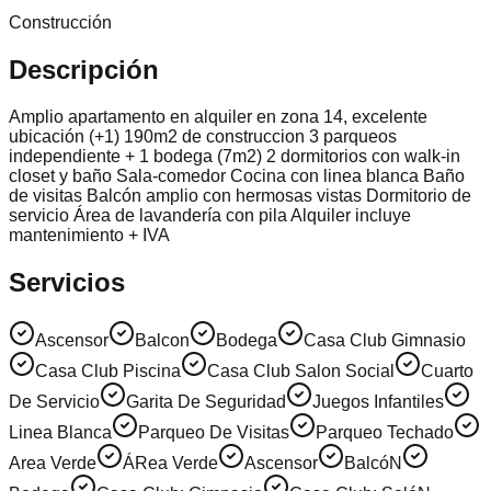
Construcción
Descripción
Amplio apartamento en alquiler en zona 14, excelente
ubicación (+1) 190m2 de construccion 3 parqueos
independiente + 1 bodega (7m2) 2 dormitorios con walk-in
closet y baño Sala-comedor Cocina con linea blanca Baño
de visitas Balcón amplio con hermosas vistas Dormitorio de
servicio Área de lavandería con pila Alquiler incluye
mantenimiento + IVA
Servicios
Ascensor
Balcon
Bodega
Casa Club Gimnasio
Casa Club Piscina
Casa Club Salon Social
Cuarto
De Servicio
Garita De Seguridad
Juegos Infantiles
Linea Blanca
Parqueo De Visitas
Parqueo Techado
Area Verde
ÁRea Verde
Ascensor
BalcóN