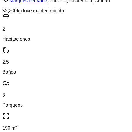
Marqués del Valle
,
Zona 14, Guatemala, Ciudad
$2,200
Incluye mantenimiento
2
Habitaciones
2.5
Baños
3
Parqueos
190 m²