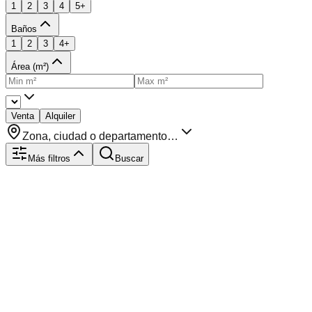
1
2
3
4
5+
Baños
1
2
3
4+
Área (m²)
Venta
Alquiler
Zona, ciudad o departamento…
Más filtros
Buscar