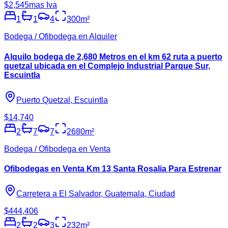
$2,545
mas Iva
1
1
4
300
m²
Bodega / Ofibodega en Alquiler
Alquilo bodega de 2,680 Metros en el km 62 ruta a puerto
quetzal ubicada en el Complejo Industrial Parque Sur,
Escuintla
Puerto Quetzal, Escuintla
$14,740
2
7
7
2680
m²
Bodega / Ofibodega en Venta
Ofibodegas en Venta Km 13 Santa Rosalia Para Estrenar
Carretera a El Salvador, Guatemala, Ciudad
$444,406
2
2
3
232
m²