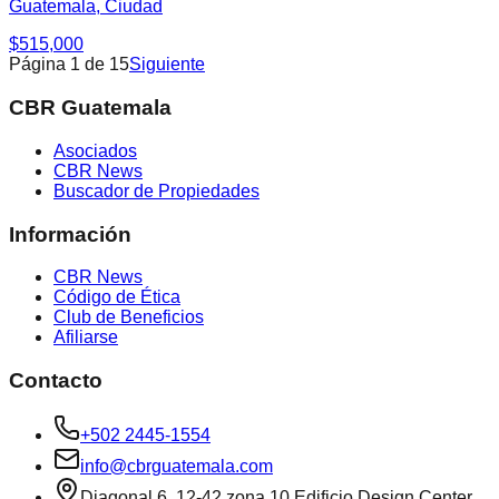
Guatemala, Ciudad
$515,000
Página
1
de
15
Siguiente
CBR Guatemala
Asociados
CBR News
Buscador de Propiedades
Información
CBR News
Código de Ética
Club de Beneficios
Afiliarse
Contacto
+502 2445-1554
info@cbrguatemala.com
Diagonal 6, 12-42 zona 10 Edificio Design Center,