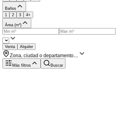
Baños
1
2
3
4+
Área (m²)
Venta
Alquiler
Zona, ciudad o departamento…
Más filtros
Buscar