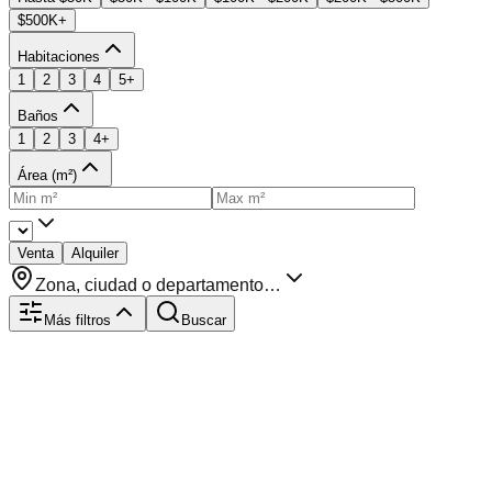
$500K+
Habitaciones
1
2
3
4
5+
Baños
1
2
3
4+
Área (m²)
Venta
Alquiler
Zona, ciudad o departamento…
Más filtros
Buscar