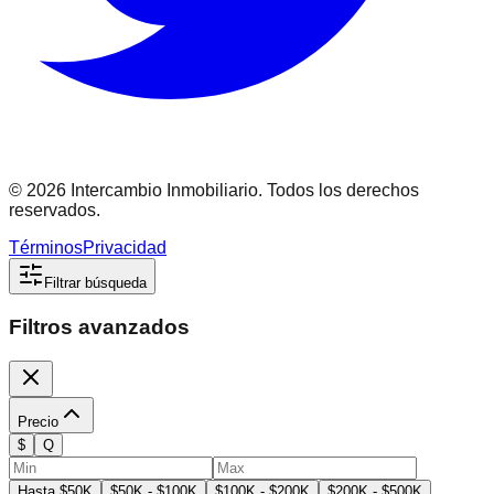
©
2026
Intercambio Inmobiliario. Todos los derechos
reservados.
Términos
Privacidad
Filtrar búsqueda
Filtros avanzados
Precio
$
Q
Hasta $50K
$50K - $100K
$100K - $200K
$200K - $500K