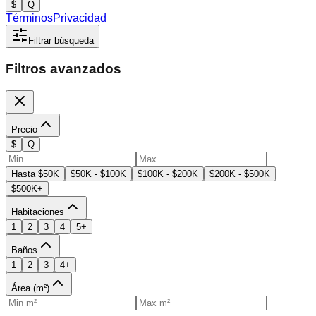
$
Q
Términos
Privacidad
Filtrar búsqueda
Filtros avanzados
Precio
$
Q
Hasta $50K
$50K - $100K
$100K - $200K
$200K - $500K
$500K+
Habitaciones
1
2
3
4
5+
Baños
1
2
3
4+
Área (m²)