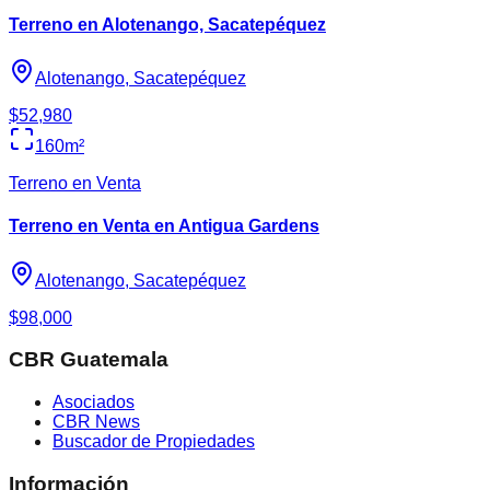
Terreno en Alotenango, Sacatepéquez
Alotenango, Sacatepéquez
$52,980
160
m²
Terreno en Venta
Terreno en Venta en Antigua Gardens
Alotenango, Sacatepéquez
$98,000
CBR Guatemala
Asociados
CBR News
Buscador de Propiedades
Información